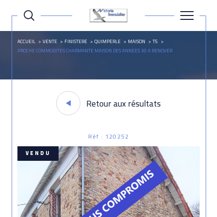
ACCUEIL
VENTE
FINISTERE
QUIMPERLE
MAISON
T5
PROCHE COMMODITES CHARMANTE MAISON DES ANNEES 30 A RENOVER
Retour aux résultats
Réf : 120252
VENDU