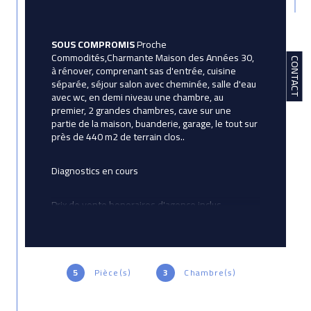
SOUS COMPROMIS
 Proche 
Commodités,Charmante Maison des Années 30, 
CONTACT
à rénover, comprenant sas d'entrée, cuisine 
séparée, séjour salon avec cheminée, salle d'eau 
avec wc, en demi niveau une chambre, au 
premier, 2 grandes chambres, cave sur une 
partie de la maison, buanderie, garage, le tout sur 
près de 440 m2 de terrain clos..
Diagnostics en cours
Prix de vente honoraires d'agence inclus 
182525€ Prix de vente hors honoraires 
d'agence 175000€ Honoraires 4,3 % TTC de la 
valeur de bien hors honoraires Honoraires 
charge acquéreur Contactez votre conseiller 
Avictoria Immobilier : Pierre Le Gallic, Rcs de 
5
Pièce(s)
3
Chambre(s)
Lorient, 521871871 Les informations sur les 
risques auxquels ce bien est exposé sont 
disponibles sur le site Géorisques : www. 