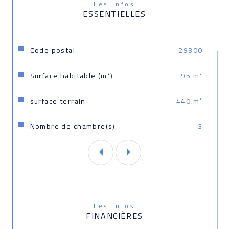
Les infos
georisques. gouv. fr
ESSENTIELLES
Caractéristiques
Valeurs
Code postal
29300
Surface habitable (m²)
95 m²
surface terrain
440 m²
Nombre de chambre(s)
3
Les infos
FINANCIÈRES