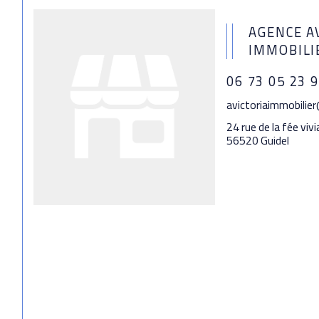
AGENCE A
IMMOBILI
06 73 05 23 
avictoriaimmobilie
24 rue de la fée viv
56520 Guidel