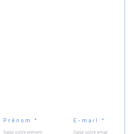
act: Pierre Le Gallic, Agent Immobilier, RCs 
orient 521871871
informations sur les risques auxquels ce bien 
exposé sont disponibles sur le site 
isques : georisques.gouv.fr.
Prénom *
E-mail *