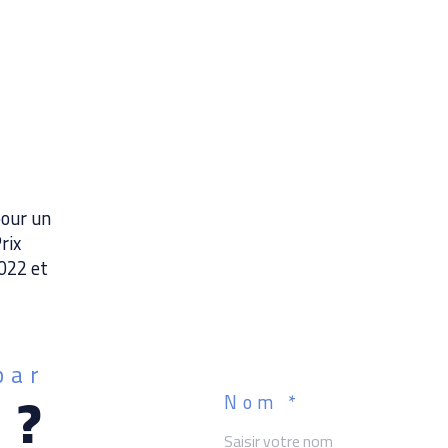
Cont
de L
Les 
est 
Géor
pour un
rix
2022 et
par
 ?
Nom *