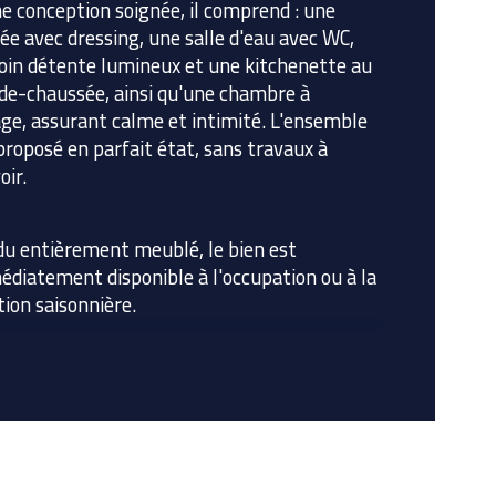
e conception soignée, il comprend : une 
ée avec dressing, une salle d'eau avec WC, 
ge
oin détente lumineux et une kitchenette au 
de-chaussée, ainsi qu'une chambre à 
bre de niveaux
age, assurant calme et intimité. L'ensemble 
proposé en parfait état, sans travaux à 
oir.
enseur
u entièrement meublé, le bien est 
diatement disponible à l'occupation ou à la 
tion saisonnière.
place de parking privative extérieure est 
use dans la vente.
ésidence dispose d'équipements de loisirs 