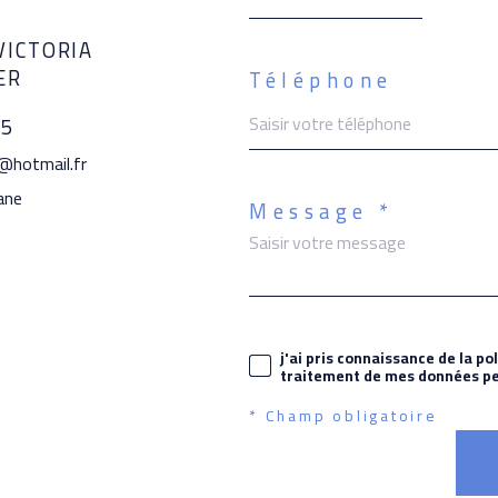
VICTORIA
ER
Téléphone
95
r@hotmail.fr
iane
Message *
j'ai pris connaissance de la po
traitement de mes données per
* Champ obligatoire