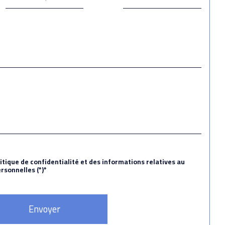
litique de confidentialité et des informations relatives au
sonnelles (*)*
Envoyer