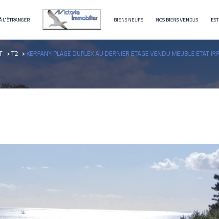
À L'ÉTRANGER
BIENS NEUFS
NOS BIENS VENDUS
EST
terrain
immeuble
T
T2
KERFANY PLAGE DUPLEX AU DERNIER ETAGE VENDU MEUBLE ETAT I