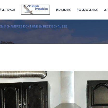
À L'ÉTRANGER
BIENS NEUFS
NOS BIENS VENDUS
EST
terrain
immeuble
ON 3 CHAMBRES DONT UNE EN REZ DE CHAUSSE