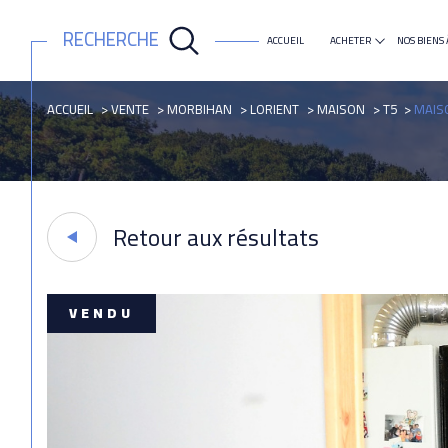
RECHERCHE
ACCUEIL
ACHETER
NOS BIENS 
maison
appartement
ACCUEIL
VENTE
MORBIHAN
LORIENT
MAISON
T5
MAIS
Retour aux résultats
VENDU