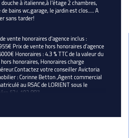
 douche à italienne,à l'étage 2 chambres, 
 de bains wc,garage, le jardin est clos..... A 
bre de niveaux
ter sans tarder!
de salle de bains
 de vente honoraires d'agence inclus : 
55€ Prix de vente hors honoraires d'agence 
de salle d'eau
5000€ Honoraires : 4.3 % TTC de la valeur du 
 hors honoraires, Honoraires charge 
éreur.Contactez votre conseiller Avictoria 
bilier : Corinne Betton ,Agent commercial 
triculé au RSAC de LORIENT sous le 
éro 524 192 887