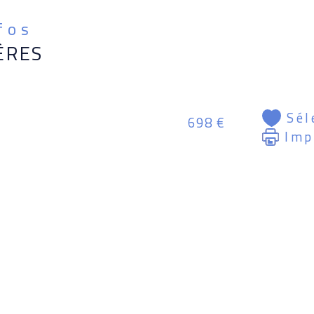
nfos
ÈRES
Sél
698 €
Imp