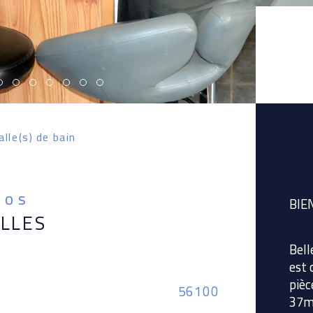
alle(s) de bain
fos
BIE
ELLES
Bell
est 
pièc
Caractér
56100
Nom
37m2