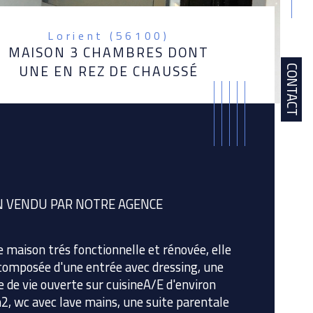
Lorient (56100)
MAISON 3 CHAMBRES DONT
UNE EN REZ DE CHAUSSÉ
CONTACT
N VENDU PAR NOTRE AGENCE
e maison trés fonctionnelle et rénovée, elle 
composée d'une entrée avec dressing, une 
e de vie ouverte sur cuisineA/E d'environ 
istiques
Valeurs
bre de pièces
, wc avec lave mains, une suite parentale 