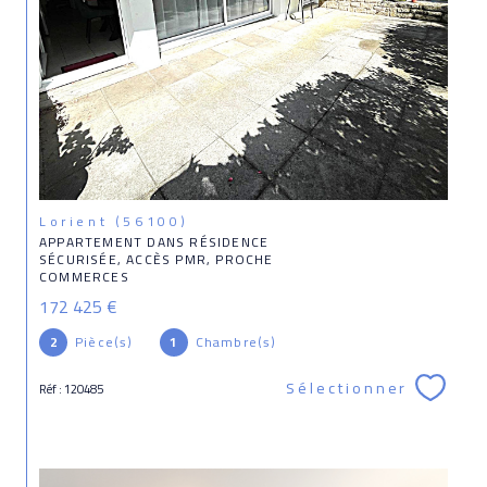
Lorient (56100)
APPARTEMENT DANS RÉSIDENCE
SÉCURISÉE, ACCÈS PMR, PROCHE
COMMERCES
172 425 €
2
Pièce(s)
1
Chambre(s)
Sélectionner
Réf : 120485