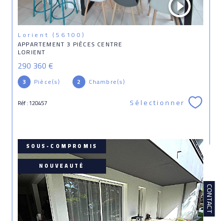
Lorient (56100)
APPARTEMENT 3 PIÈCES CENTRE
LORIENT
290 360 €
3
Pièce(s)
2
Chambre(s)
Sélectionner
Réf : 120457
SOUS-COMPROMIS
NOUVEAUTÉ
CONTACT