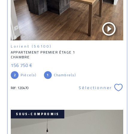
Lorient (56100)
APPARTEMENT PREMIER ÉTAGE 1
CHAMBRE
156 750 €
2
Pièce(s)
1
Chambre(s)
Sélectionner
Réf : 120470
SOUS-COMPROMIS