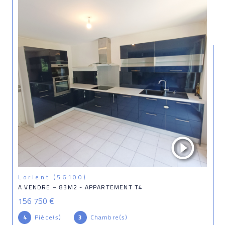
Lorient (56100)
A VENDRE – 83M2 - APPARTEMENT T4
156 750 €
4
Pièce(s)
3
Chambre(s)