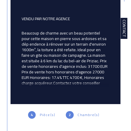
VENDU PAR NOTRE AGENCE
CONTACT
Beaucoup de charme avec un beau potentiel 
pour cette maison en pierre sous ardoises et sa 
dép endence à rénover sur un terrain d'environ 
1600m², la toiture a été refaite. Ideal pour en 
faire un gite ou maison de campagne. La maison 
est située à 6 km du lac du bel-air de Priziac. Prix 
de vente honoraires d'agence inclus: 31700 EUR 
Prix de vente hors honoraires d'agence 27000 
EUR Honoraires: 17.4% TTC 4700 €, Honoraires 
charge acquéreur.Contactez votre conseiller 
Avictoria Immobilier: Corinne Betton, Agent 
commercial immatriculé au RSAC de LORIENT 
sous le numéro 524 192 887.
4
Pièce(s)
2
Chambre(s)