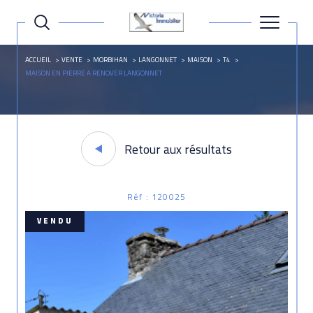
ACCUEIL
VENTE
MORBIHAN
LANGONNET
MAISON
T4
MAISON EN PIERRE A RENOVER LANGONNET
Retour aux résultats
Réf : 120025
VENDU