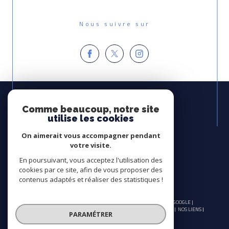
Nous suivre sur
Espace
PROPRIÉTAIRE
Comme beaucoup, notre site
utilise les cookies
Se connecter
On aimerait vous accompagner pendant
Avis
votre visite.
CLIENTS
En poursuivant, vous acceptez l'utilisation des
cookies par ce site, afin de vous proposer des
contenus adaptés et réaliser des statistiques !
© 2026 | TOUS DROITS RÉSERVÉS | TRADUCTION POWERED BY GOOGLE |
NOS HONORAIRES
PLAN DU SITE
MENTIONS LÉGALES
ADMIN
NOS LIENS
PARAMÉTRER
POLITIQUE RGPD
COOKIES