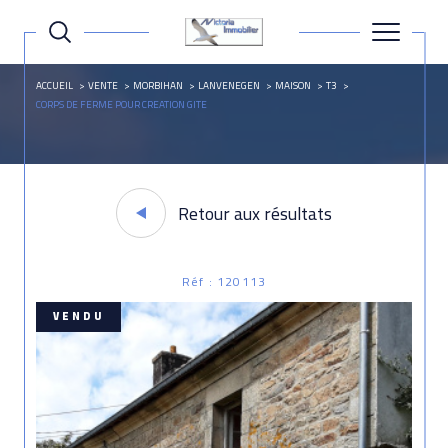
ACCUEIL
VENTE
MORBIHAN
LANVENEGEN
MAISON
T3
CORPS DE FERME POUR CREATION GITE
Retour aux résultats
Réf : 120113
VENDU