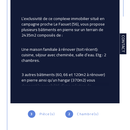
L’exclusivité de ce complexe immobilier situé en 
campagne proche Le Faouet (56), vous propose 
plusieurs bâtiments en pierre sur un terrain de 
2435m2 composés de :
CONTACT
Une maison familiale à rénover (toit récent): 
cuisine, séjour avec cheminée, salle d’eau. Etg : 2 
chambres.
3 autres bâtiments (60, 66 et 120m2 à rénover) 
en pierre ainsi qu’un hangar (370m2) vous 
donnent la possibilité d’une création de 
plusieurs habitations. Possibilité en sus d’un 
terrain de 7500m2.
Prix de vente honoraires d'agence inclus 99700e 
3
Pièce(s)
2
Chambre(s)
: Prix de vente hors honoraires d'agence : 
95000€. 4,95% à la charge de l’acquéreur. 
Contactez Denis.NICOLAS AVICTORIAIMMOBILIER 