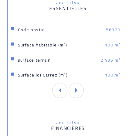
Les infos
07 78 20 28 67, Agent commercial immatriculé au 
ESSENTIELLES
RSAC de Lorient sous le numéro 844249086.
Caractéristiques
Valeurs
Code postal
56320
Surface habitable (m²)
100 m²
surface terrain
2 435 m²
Surface loi Carrez (m²)
100 m²
Les infos
FINANCIÈRES