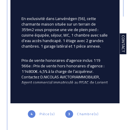
En exclusivité dans Lanvénégen (56), cette 
charmante maison située sur un terrain de 
359m2 vous propose une vie de plein pied : 
cuisine équipée, séjour, WC, 1 chambre avec salle 
CONTACT
d’eau accès handicapé. 1 étage avec 2 grandes 
chambres. 1 garage latéral et 1 pièce annexe.
Prix de vente honoraires d'agence inclus 119 
966e : Prix de vente hors honoraires d'agence : 
114800€. 4,5% à la charge de l’acquéreur. 
Contactez D.NICOLAS AVICTORIAIMMOBILIER, 
Agent commercial immatriculé au RSAC de Lorient 
sous le numéro 844249086.
4
Pièce(s)
3
Chambre(s)