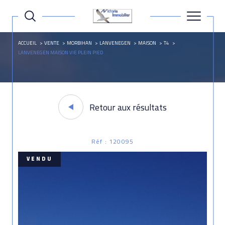
ACCUEIL
VENTE
MORBIHAN
LANVENEGEN
MAISON
T4
LANVENEGEN MAISON VIE PLEIN PIED
Retour aux résultats
Réf : 120095
VENDU