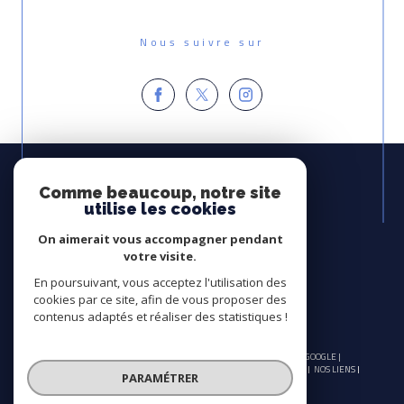
Nous suivre sur
Espace
PROPRIÉTAIRE
Comme beaucoup, notre site
utilise les cookies
Se connecter
On aimerait vous accompagner pendant
Avis
votre visite.
CLIENTS
En poursuivant, vous acceptez l'utilisation des
cookies par ce site, afin de vous proposer des
contenus adaptés et réaliser des statistiques !
© 2026 | TOUS DROITS RÉSERVÉS | TRADUCTION POWERED BY GOOGLE |
NOS HONORAIRES
PLAN DU SITE
MENTIONS LÉGALES
ADMIN
NOS LIENS
PARAMÉTRER
POLITIQUE RGPD
COOKIES