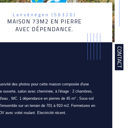
Lanvénégen (56320)
MAISON 73M2 EN PIERRE
AVEC DÉPENDANCE.
CONTACT
lusivité des photos pour cette maison composée d'une 
ne ouverte, salon avec cheminée; à l'étage : 2 chambres, 
 d'eau , WC. 1 dépendance en pierres de 45 m² ; Sous-sol 
. l'ensemble sur un terrain de 701 à 910 m2. Fermetures en 
V avec volet roulant. Electricité récent.
istiques
Valeurs
bre de chambre(s)