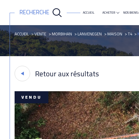
RECHERCHE
ACCUEIL
ACHETER
NOS BIENS 
maison
appartement
ACCUEIL
VENTE
MORBIHAN
LANVENEGEN
MAISON
T4
Retour aux résultats
VENDU