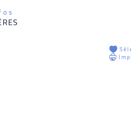
nfos
ÈRES
Sél
Imp