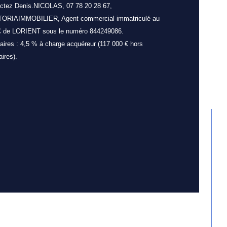
ctez Denis.NICOLAS, 07 78 20 28 67, 
bre de pièces
ORIAIMMOBILIER, Agent commercial immatriculé au 
de LORIENT sous le numéro 844249086.
aires : 4,5 % à charge acquéreur (117 000 € hors 
de salle d'eau
ires).
sine