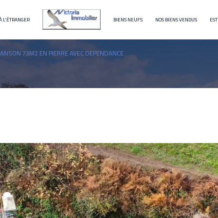
À L'ÉTRANGER
BIENS NEUFS
NOS BIENS VENDUS
EST
terrain
immeuble
MAISON 73M2 EN PIERRE AVEC DEPENDANCE