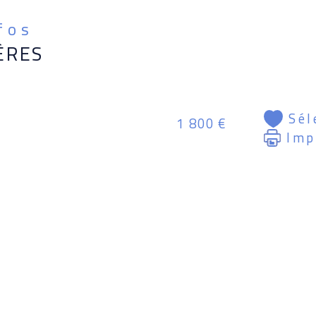
acqu
nfos
ÈRES
Cont
DEN
imma
839
Sél
1 800 €
Imp