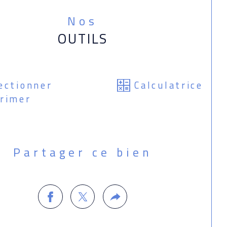
ereur.
Nos
OUTILS
actez votre conseiller AvictoriaImmobilier 
OU ELODIE 0669540349 Agent commercial 
triculé au RSAC de Lorient sous le numéro 
105194
ectionner
Calculatrice
rimer
Partager ce bien