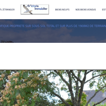
À L'ÉTRANGER
BIENS NEUFS
NOS BIENS VENDUS
EST
terrain
immeuble
FIQUE PROPRIETE SUR SOUS SOL TOTAL ET SUR PLUS DE 1900M2 DE TERRAI