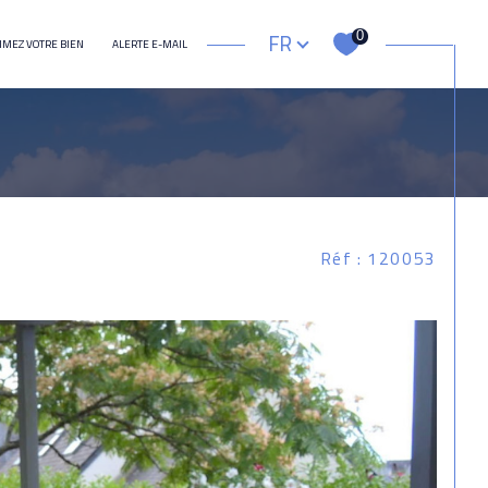
Langue
FR
0
IMEZ VOTRE BIEN
ALERTE E-MAIL
autre
N
Réf : 120053