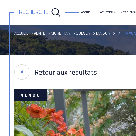
RECHERCHE
ACCUEIL
ACHETER
NOS BIENS 
maison
appartement
ACCUEIL
VENTE
MORBIHAN
QUEVEN
MAISON
T7
MAGNI
Retour aux résultats
VENDU