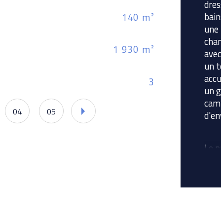
dres
bain
140 m²
Nom
une
cham
1 930 m²
Nb 
avec
un t
accu
3
Nb 
un g
camp
04
05
d'en
Le p
394
Le p
3800
bien