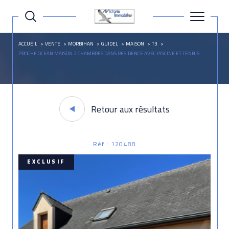
ACCUEIL
VENTE
MORBIHAN
GUIDEL
MAISON
T3
PROCHE OCEAN MAISON 2 CHAMBRES DANS RESIDENCE AVEC PISCINE ET TENNIS
Retour aux résultats
Réf : 120488
EXCLUSIF