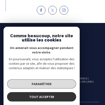
Espace
PROPRIÉTAIRE
Comme beaucoup, notre site
utilise les cookies
Se connecter
On aimerait vous accompagner pendant
Avis
votre visite.
CLIENTS
En poursuivant, vous acceptez l'utilisation des
cookies par ce site, afin de vous proposer des
contenus adaptés et réaliser des statistiques !
© 2026 | TOUS DROITS RÉSERVÉS | TRADUCTION POWERED BY GOOGLE |
NOS HONORAIRES
PLAN DU SITE
MENTIONS LÉGALES
ADMIN
NOS LIENS
PARAMÉTRER
POLITIQUE RGPD
COOKIES
TOUT ACCEPTER