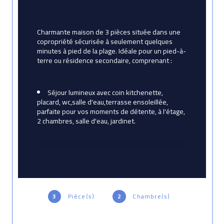
Charmante maison de 3 pièces située dans une 
copropriété sécurisée à seulement quelques 
minutes à pied de la plage. Idéale pour un pied-à-
terre ou résidence secondaire, comprenant :
Séjour lumineux avec coin kitchenette, 
placard, wc,salle d'eau,terrasse ensoleillée, 
parfaite pour vos moments de détente, à l'étage, 
2 chambres, salle d'eau, jardinet.
place de parking privative
Piscine et Tennis dans la copropriété
Une opportunité rare dans un cadre idyllique. 
3
Pièce(s)
2
Chambre(s)
Ne manquez pas cette occasion !