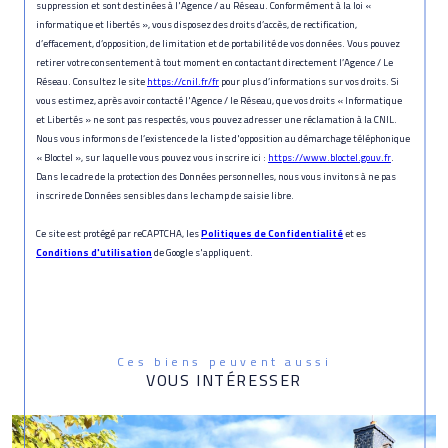
suppression et sont destinées à l'Agence / au Réseau. Conformément à la loi «
informatique et libertés », vous disposez des droits d’accès, de rectification,
d’effacement, d’opposition, de limitation et de portabilité de vos données. Vous pouvez
retirer votre consentement à tout moment en contactant directement l’Agence / Le
Réseau. Consultez le site
https://cnil.fr/fr
pour plus d’informations sur vos droits. Si
vous estimez, après avoir contacté l'Agence / le Réseau, que vos droits « Informatique
et Libertés » ne sont pas respectés, vous pouvez adresser une réclamation à la CNIL.
Nous vous informons de l’existence de la liste d'opposition au démarchage téléphonique
« Bloctel », sur laquelle vous pouvez vous inscrire ici :
https://www.bloctel.gouv.fr
.
Dans le cadre de la protection des Données personnelles, nous vous invitons à ne pas
inscrire de Données sensibles dans le champ de saisie libre.
Ce site est protégé par reCAPTCHA, les
Politiques de Confidentialité
et es
Conditions d'utilisation
de Google s'appliquent.
Ces biens peuvent aussi
VOUS INTÉRESSER