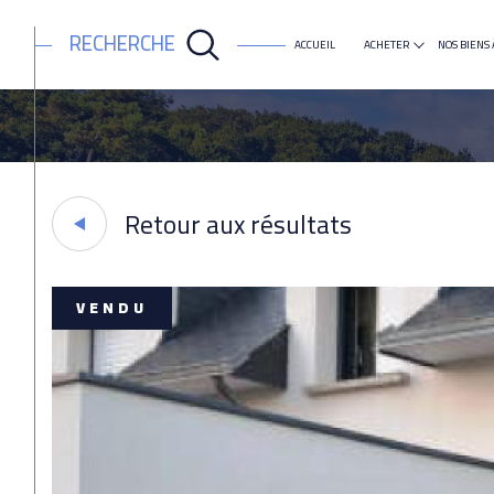
RECHERCHE
ACCUEIL
ACHETER
NOS BIENS 
maison
appartement
ACCUEIL
VENTE
MORBIHAN
GUIDEL
MAISON
T6
Retour aux résultats
VENDU