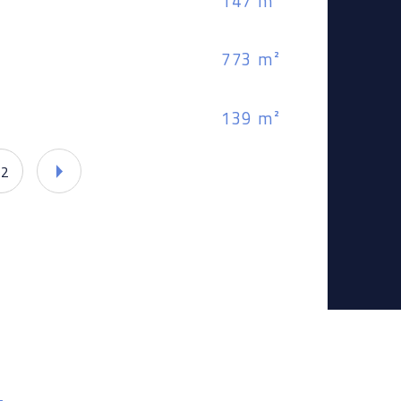
147 m²
Nom
773 m²
Eta
139 m²
02