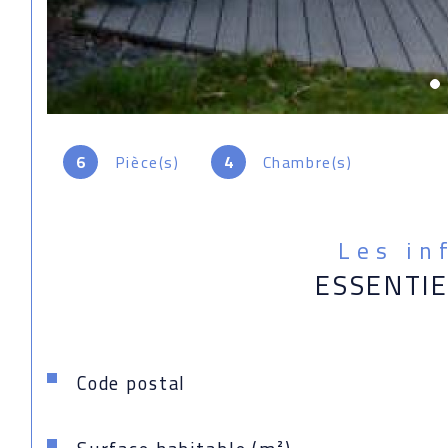
6
Pièce(s)
4
Chambre(s)
Les in
ESSENTI
Caractéristiques
Valeurs
Code postal