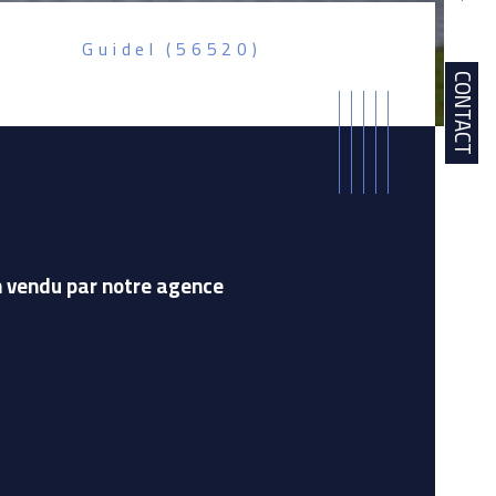
Guidel (56520)
CONTACT
 vendu par notre agence 
istiques
Valeurs
bre de chambre(s)