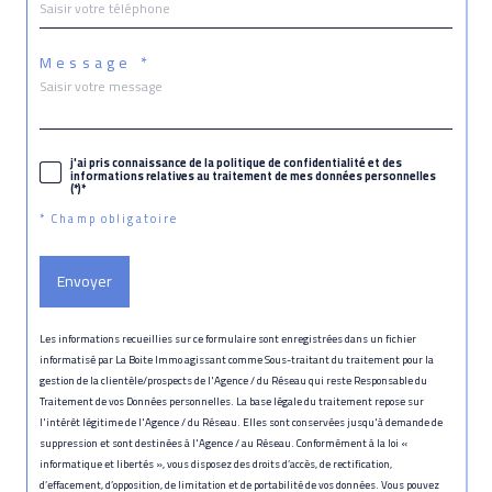
Message *
j'ai pris connaissance de la politique de confidentialité et des
informations relatives au traitement de mes données personnelles
(*)*
* Champ obligatoire
Envoyer
Les informations recueillies sur ce formulaire sont enregistrées dans un fichier
informatisé par La Boite Immo agissant comme Sous-traitant du traitement pour la
gestion de la clientèle/prospects de l'Agence / du Réseau qui reste Responsable du
Traitement de vos Données personnelles. La base légale du traitement repose sur
l'intérêt légitime de l'Agence / du Réseau. Elles sont conservées jusqu'à demande de
suppression et sont destinées à l'Agence / au Réseau. Conformément à la loi «
informatique et libertés », vous disposez des droits d’accès, de rectification,
d’effacement, d’opposition, de limitation et de portabilité de vos données. Vous pouvez