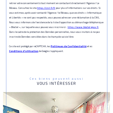
retirer votre consentement à tout moment en contactant directement l’Agence / Le
Réseau. Consultez le site
https://cnil.fr/fr
pour plus d’informations sur vos droits. Si
vous estimez, après avoir contacté l'Agence / le Réseau, que vos droits « Informatique
et Libertés » ne sont pas respectés, vous pouvez adresser une réclamation à la CNIL.
Nous vous informons de l’existence de la liste d'opposition au démarchage téléphonique
« Bloctel », sur laquelle vous pouvez vous inscrire ici :
https://www.bloctel.gouv.fr
.
Dans le cadre de la protection des Données personnelles, nous vous invitons à ne pas
inscrire de Données sensibles dans le champ de saisie libre.
Ce site est protégé par reCAPTCHA, les
Politiques de Confidentialité
et es
Conditions d'utilisation
de Google s'appliquent.
Ces biens peuvent aussi
VOUS INTÉRESSER