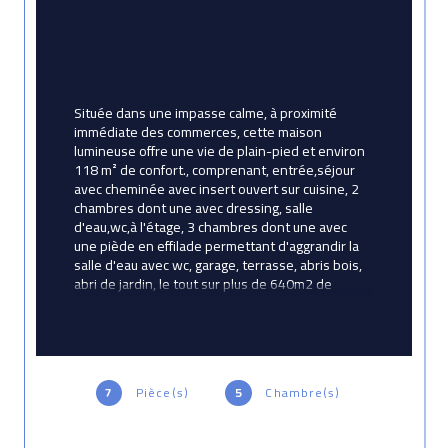
Située dans une impasse calme, à proximité 
immédiate des commerces, cette maison 
lumineuse offre une vie de plain-pied et environ 
118 m² de confort., comprenant, entrée,séjour 
avec cheminée avec insert ouvert sur cuisine, 2 
chambres dont une avec dressing, salle 
d'eau,wc,à l'étage, 3 chambres dont une avec 
une piède en effilade permettant d'aggrandir la 
salle d'eau avec wc, garage, terrasse, abris bois, 
abri de jardin, le tout sur plus de 640m2 de 
terrain arboré.
Prix de vente honoraires d'agence inclus 329900 
€ Prix de vente hors honoraires d'agence 
319000 € ,honoraire 3,42 % TTC de la valeur de 
7
Pièce(s)
5
Chambre(s)
bien hors honoraires , honoraires charge 
acquéreur Contactez votre conseiller Avictoria 
Immobilier : Corinne Betton, agent commercial 