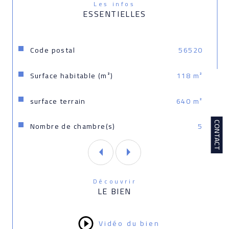
Les infos
immatriculé au RSAC de LORIENT sous le numéro 
ESSENTIELLES
524 192 887
Les informations sur les risques auxquels ce bien 
Caractéristiques
Valeurs
Code postal
56520
est exposé sont disponibles sur le site 
Géorisques : www.georisques.gouv.fr
Surface habitable (m²)
118 m²
surface terrain
640 m²
CONTACT
Nombre de chambre(s)
5
Découvrir
LE BIEN
Vidéo du bien