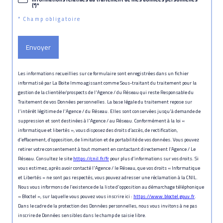
(*)*
* Champ obligatoire
Envoyer
Les informations recueillies sur ce formulaire sont enregistrées dans un fichier
informatisé par La Boite Immo agissant comme Sous-traitant du traitement pour la
gestion de la clientèle/prospects de l'Agence / du Réseau qui reste Responsable du
Traitement de vos Données personnelles. La base légale du traitement repose sur
l'intérêt légitime de l'Agence / du Réseau. Elles sont conservées jusqu'à demande de
suppression et sont destinées à l'Agence / au Réseau. Conformément à la loi «
informatique et libertés », vous disposez des droits d’accès, de rectification,
d’effacement, d’opposition, de limitation et de portabilité de vos données. Vous pouvez
retirer votre consentement à tout moment en contactant directement l’Agence / Le
Réseau. Consultez le site
https://cnil.fr/fr
pour plus d’informations sur vos droits. Si
vous estimez, après avoir contacté l'Agence / le Réseau, que vos droits « Informatique
et Libertés » ne sont pas respectés, vous pouvez adresser une réclamation à la CNIL.
Nous vous informons de l’existence de la liste d'opposition au démarchage téléphonique
« Bloctel », sur laquelle vous pouvez vous inscrire ici :
https://www.bloctel.gouv.fr
.
Dans le cadre de la protection des Données personnelles, nous vous invitons à ne pas
inscrire de Données sensibles dans le champ de saisie libre.