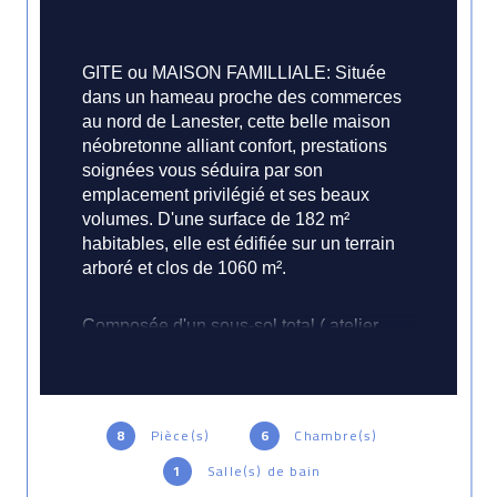
GITE ou MAISON FAMILLIALE: Située 
dans un hameau proche des commerces 
au nord de Lanester, cette belle maison 
néobretonne alliant confort, prestations 
soignées vous 
séduira par son 
emplacement privilégié et ses beaux 
volumes. D'une surface de 182 m² 
habitables, elle est édifiée sur un terrain 
arboré et clos de 1060 m².
Composée d'un sous-sol total ( atelier, 
bureau, cave à vin) ; RDC, 1 véranda de 
31 m2, 1 entrée, 1 cuisine équipée, 1 
séjour avec cheminée, 3 chambres, 1 
salle de bain et 1 WC séparé.
8
Pièce(s)
6
Chambre(s)
1
Salle(s) de bain
L'étage propose 1 salle d'eau avec WC 