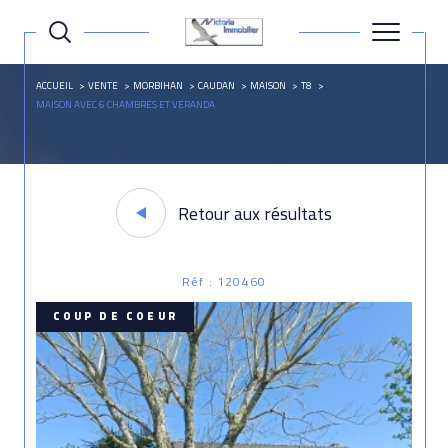
ACCUEIL
VENTE
MORBIHAN
CAUDAN
MAISON
T8
MAISON AVEC 6 CHAMBRES ET VERANDA
Retour aux résultats
Réf : 120460
COUP DE COEUR