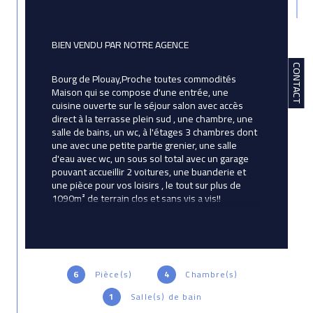
BIEN VENDU PAR NOTRE AGENCE
CONTACT
Bourg de Plouay,Proche toutes commodités 
Maison qui se compose d'une entrée, une 
cuisine ouverte sur le séjour salon avec accès 
direct à la terrasse plein sud , une chambre, une 
salle de bains, un wc, à l'étages 3 chambres dont 
une avec une petite partie grenier, une salle 
d'eau avec wc, un sous sol total avec un garage 
pouvant accueillir 2 voitures, une buanderie et 
une pièce pour vos loisirs , le tout sur plus de 
1090m² de terrain clos et sans vis a vis!!
Prix de vente honoraires d'agence inclus : 
239890€ Prix de vente hors honoraires 
d'agence : 230000€ Honoraires : 4.3 % TTC de la 
valeur du bien hors honoraires, Honoraires 
6
Pièce(s)
4
Chambre(s)
charge acquéreur.Contactez votre conseiller 
1
Salle(s) de bain
Avictoria Immobilier : Corinne Betton ,Agent 
commercial immatriculé au RSAC de LORIENT 