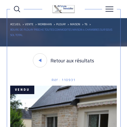
ACCUEIL
VENTE
MORBIHAN
PLOUAY
MAISON
T6
BOURG DE PLOUAY PROCHE TOUTES COMMODITES MAISON 4 CHAMBRES SUR SOUS
SOL TOTAL
Retour aux résultats
Réf : 110931
VENDU