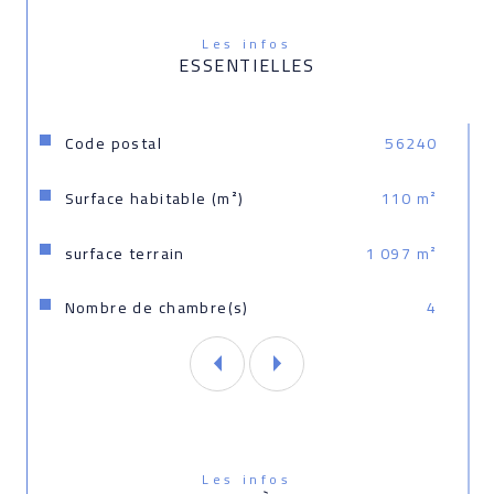
sous le numéro 524 192 887<
Les infos
ESSENTIELLES
Caractéristiques
Valeurs
Code postal
56240
Surface habitable (m²)
110 m²
surface terrain
1 097 m²
Nombre de chambre(s)
4
Les infos