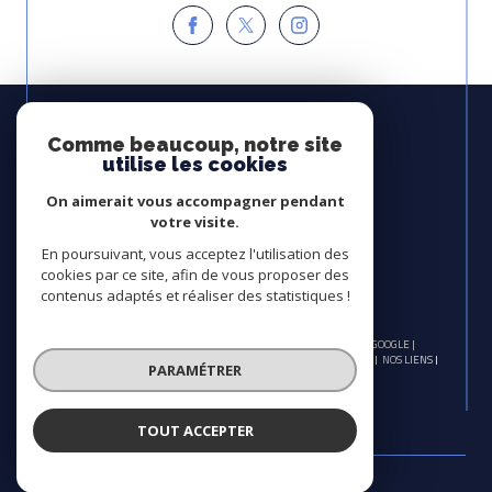
Espace
PROPRIÉTAIRE
Comme beaucoup, notre site
utilise les cookies
Se connecter
On aimerait vous accompagner pendant
Avis
votre visite.
CLIENTS
En poursuivant, vous acceptez l'utilisation des
cookies par ce site, afin de vous proposer des
contenus adaptés et réaliser des statistiques !
© 2026 | TOUS DROITS RÉSERVÉS | TRADUCTION POWERED BY GOOGLE |
NOS HONORAIRES
PLAN DU SITE
MENTIONS LÉGALES
ADMIN
NOS LIENS
PARAMÉTRER
POLITIQUE RGPD
COOKIES
TOUT ACCEPTER