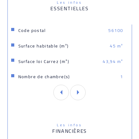
sous le numéro 524 192 887
Les infos
ESSENTIELLES
Caractéristiques
Valeurs
Code postal
56100
Surface habitable (m²)
45 m²
Surface loi Carrez (m²)
43,94 m²
Nombre de chambre(s)
1
Les infos
FINANCIÈRES