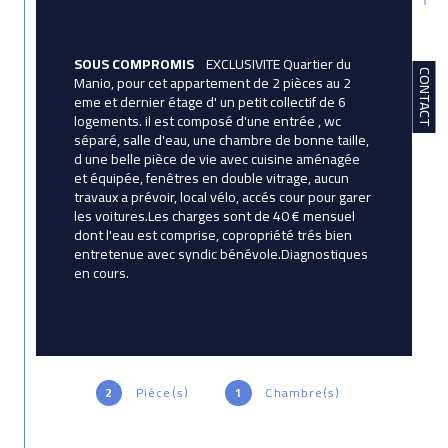
SOUS COMPROMIS 
   EXCLUSIVITE Quartier du 
CONTACT
Manio, pour cet appartement de 2 pièces au 2 
eme et dernier étage d' un petit collectif de 6 
logements. il est composé d'une entrée , wc 
séparé, salle d'eau, une chambre de bonne taille, 
d une belle pièce de vie avec cuisine aménagée 
et équipée, fenêtres en double vitrage, aucun 
travaux a prévoir, local vélo, accés cour pour garer 
les voitures.Les charges sont de 40 € mensuel 
dont l'eau est comprise, copropriété trés bien 
entretenue avec syndic bénévole.Diagnostiques 
en cours.
 Prix de vente honoraires d'agence inclus: 
125400 EUR. Prix de vente hors honoraires 
d'agence 120000 EUR Honoraires: 4,5 %TTC de la 
valeur du bien hors honoraires, Honoraires 
2
Pièce(s)
1
Chambre(s)
charge acquéreur. Contactez votre conseiller 
Avictoria Immobilier: Corinne Betton, Agent 
commercial immatriculé au RSAC de LORIENT 