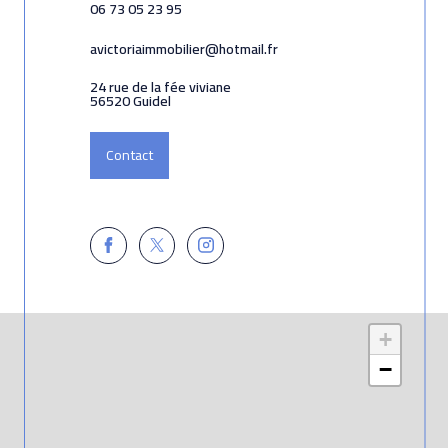
06 73 05 23 95
avictoriaimmobilier@hotmail.fr
24 rue de la fée viviane
56520 Guidel
Contact
+
−