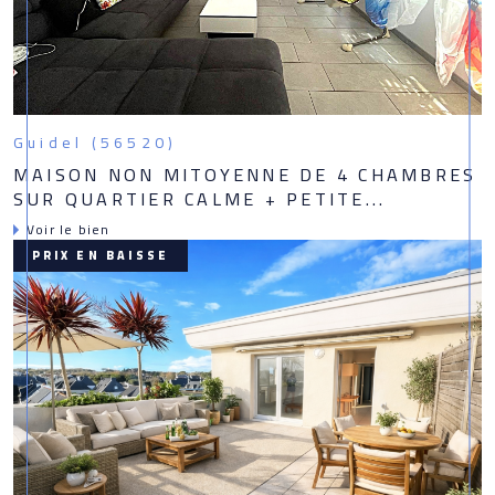
Guidel (56520)
MAISON NON MITOYENNE DE 4 CHAMBRES
SUR QUARTIER CALME + PETITE...
Voir le bien
PRIX EN BAISSE