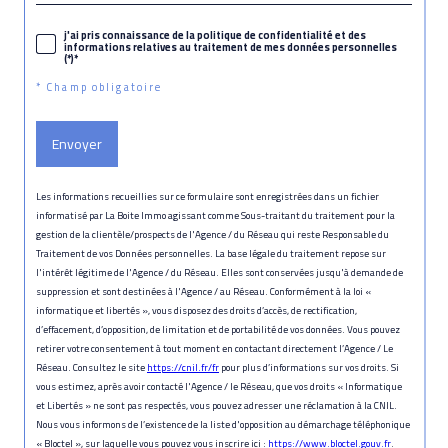
j'ai pris connaissance de la politique de confidentialité et des
informations relatives au traitement de mes données personnelles
(*)*
* Champ obligatoire
Envoyer
Les informations recueillies sur ce formulaire sont enregistrées dans un fichier
informatisé par La Boite Immo agissant comme Sous-traitant du traitement pour la
gestion de la clientèle/prospects de l'Agence / du Réseau qui reste Responsable du
Traitement de vos Données personnelles. La base légale du traitement repose sur
l'intérêt légitime de l'Agence / du Réseau. Elles sont conservées jusqu'à demande de
suppression et sont destinées à l'Agence / au Réseau. Conformément à la loi «
informatique et libertés », vous disposez des droits d’accès, de rectification,
d’effacement, d’opposition, de limitation et de portabilité de vos données. Vous pouvez
retirer votre consentement à tout moment en contactant directement l’Agence / Le
Réseau. Consultez le site
https://cnil.fr/fr
pour plus d’informations sur vos droits. Si
vous estimez, après avoir contacté l'Agence / le Réseau, que vos droits « Informatique
et Libertés » ne sont pas respectés, vous pouvez adresser une réclamation à la CNIL.
Nous vous informons de l’existence de la liste d'opposition au démarchage téléphonique
« Bloctel », sur laquelle vous pouvez vous inscrire ici :
https://www.bloctel.gouv.fr
.