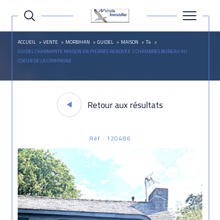
ACCUEIL
VENTE
MORBIHAN
GUIDEL
MAISON
T4
GUIDEL CHARMANTE MAISON EN PIERRES RENOVEE 2 CHAMBRES BUREAU AU
COEUR DE LA CAMPAGNE
Retour aux résultats
Réf : 120486