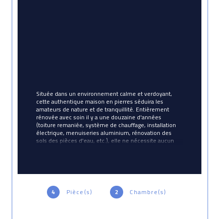
Située dans un environnement calme et verdoyant, 
cette authentique maison en pierres séduira les 
amateurs de nature et de tranquillité. Entièrement 
rénovée avec soin il y a une douzaine d'années 
(toiture remaniée, système de chauffage, installation 
électrique, menuiseries aluminium, rénovation des 
sols des pièces d'eau, etc.), elle ne nécessite aucun 
gros travaux et n'attend plus que ses futurs 
propriétaires.
Au rez-de-chaussée, vous découvrirez une 
chaleureuse pièce de vie où le cachet de l'ancien 
4
Pièce(s)
2
Chambre(s)
a été préservé grâce à un mur en pierres 
apparentes et une cheminée d'origine. Cet 
espace accueille également une cuisine 